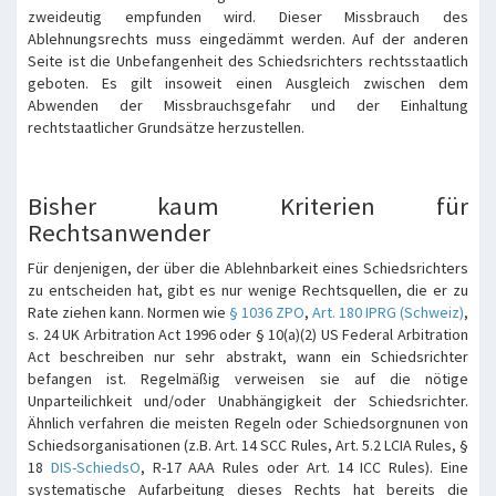
zweideutig empfunden wird. Dieser Missbrauch des
Ablehnungsrechts muss eingedämmt werden. Auf der anderen
Seite ist die Unbefangenheit des Schiedsrichters rechtsstaatlich
geboten. Es gilt insoweit einen Ausgleich zwischen dem
Abwenden der Missbrauchsgefahr und der Einhaltung
rechtstaatlicher Grundsätze herzustellen.
Bisher kaum Kriterien für
Rechtsanwender
Für denjenigen, der über die Ablehnbarkeit eines Schiedsrichters
zu entscheiden hat, gibt es nur wenige Rechtsquellen, die er zu
Rate ziehen kann. Normen wie
§ 1036 ZPO
,
Art. 180 IPRG (Schweiz)
,
s. 24 UK Arbitration Act 1996 oder § 10(a)(2) US Federal Arbitration
Act beschreiben nur sehr abstrakt, wann ein Schiedsrichter
befangen ist. Regelmäßig verweisen sie auf die nötige
Unparteilichkeit und/oder Unabhängigkeit der Schiedsrichter.
Ähnlich verfahren die meisten Regeln oder Schiedsorgnunen von
Schiedsorganisationen (z.B. Art. 14 SCC Rules, Art. 5.2 LCIA Rules, §
18
DIS-SchiedsO
, R-17 AAA Rules oder Art. 14 ICC Rules). Eine
systematische Aufarbeitung dieses Rechts hat bereits die