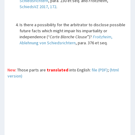
Schiedsrichtern
, para. 230 et seq. and
Froitzheim
,
SchiedsVZ 2017, 172
.
Is there a possibility for the arbitrator to disclose possible
future facts which might impair his impartiality or
independence (“
Carte Blanche Clause
”)?
Froitzheim
,
Ablehnung von Schiedsrichtern
, para. 376 et seq.
New:
Those parts are
translated
into English:
file (PDF)
;
(html
version)