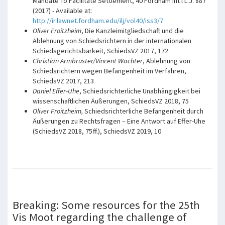
Mandate To Facilitate Settlement, 40 Fordham Int'l L.J. 887
(2017) - Available at:
http://ir.lawnet.fordham.edu/ilj/vol40/iss3/7
Oliver Froitzheim
, Die Kanzleimitgliedschaft und die
Ablehnung von Schiedsrichtern in der internationalen
Schiedsgerichtsbarkeit, SchiedsVZ 2017, 172
Christian Armbrüster/Vincent Wächter
, Ablehnung von
Schiedsrichtern wegen Befangenheit im Verfahren,
SchiedsVZ 2017, 213
Daniel Effer-Uhe
, Schiedsrichterliche Unabhängigkeit bei
wissenschaftlichen Äußerungen, SchiedsVZ 2018, 75
Oliver Froitzheim,
Schiedsrichterliche Befangenheit durch
Äußerungen zu Rechtsfragen – Eine Antwort auf Effer-Uhe
(SchiedsVZ 2018, 75 ff.), SchiedsVZ 2019, 10
Breaking: Some resources for the 25th
Vis Moot regarding the challenge of