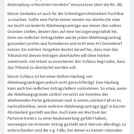
Bekämpfung richterlichen Handelns
" einzusetzen (dort die Rn. 38).
Dieser Gedanke ist auch für die Schiedsgerichtsbarkeit fruchtbar
zu machen. Sollte eine Partei immer wieder nur identische oder
nur leicht veränderte Ablehnungsanträge aus immer den selben
Gründen stellen, deutet dies auf eine Verzögerungstaktik hin.
Denn ein redlicher Antragsteller würde jeden Ablehnungsantrag
gesondert prüfen und formulieren und nicht eine Art Serienbrief
nutzen. Ein solches Vorgehen deutet darauf hin, dass man das
Tribunal mit diesen Anträgen überhäufen will ohne hierbei
seinerseits viel Arbeit zu investieren. Der Schluss liegt nahe, dass
das Tribunal zu überlastet werden soll.
Dieser Schluss ist bei einer bloßen Häufung von
Ablehnungsanträgen jedoch nicht gerechtfertigt. Eine Häufung
kann auch bei redlichen Antragstellern vorkommen. So etwa, wenn
die Ablehnungsgründe zeitlich versetzt zur Kenntnis der
ablehnenden Partei gekommen sind. In einem solchen Fall ist es
nachvollziehbar, wenn mehrere Ablehnungsanträge (ggf. in kurzen
Abständen) gestellt wurden. Auch kann ein Wechsel der
Parteivertreters zu einer Neubewertung geführt haben,
weswegen ein erneuter Antrag gestellt wird. Hiervon allerdings zu
unterscheiden sind die o.g. Fälle, bei denen es keinen rationalen