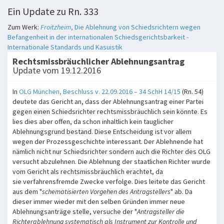
Ein Update zu Rn. 333
Zum Werk:
Froitzheim
, Die Ablehnung von Schiedsrichtern wegen
Befangenheit in der internationalen Schiedsgerichtsbarkeit -
Internationale Standards und Kasuistik
Rechtsmissbräuchlicher Ablehnungsantrag
Update vom 19.12.2016
In
OLG München, Beschluss v. 22.09.2016 – 34 SchH 14/15
(Rn. 54)
deutete das Gericht an, dass der Ablehnungsantrag einer Partei
gegen einen Schiedsrichter rechtsmissbräuchlich sein könnte. Es
lies dies aber offen, da schon inhaltlich kein tauglicher
Ablehnungsgrund bestand. Diese Entscheidung ist vor allem
wegen der Prozessgeschichte interessant. Der Ablehnende hat
nämlich nicht nur Schiedsrichter sondern auch die Richter des OLG
versucht abzulehnen. Die Ablehnung der staatlichen Richter wurde
vom Gericht als rechtsmissbräuchlich erachtet, da
sie verfahrensfremde Zwecke verfolge. Dies leitete das Gericht
aus dem "
schematisierten Vorgehen des Antragstellers
" ab. Da
dieser immer wieder mit den selben Gründen immer neue
Ablehnungsanträge stelle, versuche der "
Antragsteller die
Richterablehnung systematisch als Instrument zur Kontrolle und