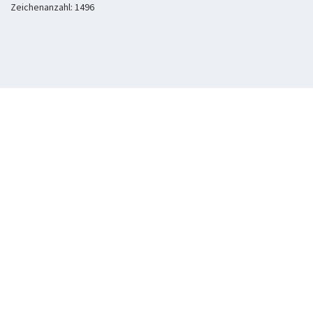
Zeichenanzahl: 1496
Copyright © 2016 Dr.
Impressum & Rechtliches
|
Lizenzen