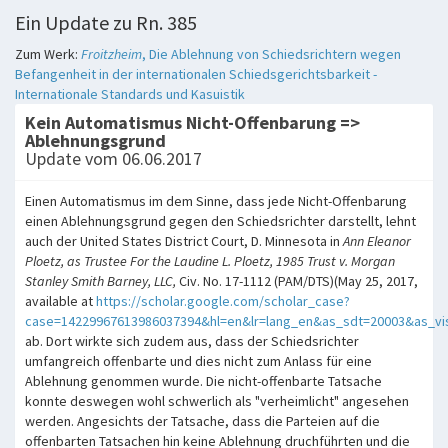
Ein Update zu Rn. 385
Zum Werk:
Froitzheim
, Die Ablehnung von Schiedsrichtern wegen
Befangenheit in der internationalen Schiedsgerichtsbarkeit -
Internationale Standards und Kasuistik
Kein Automatismus Nicht-Offenbarung =>
Ablehnungsgrund
Update vom 06.06.2017
Einen Automatismus im dem Sinne, dass jede Nicht-Offenbarung
einen Ablehnungsgrund gegen den Schiedsrichter darstellt, lehnt
auch der United States District Court, D. Minnesota in
Ann Eleanor
Ploetz, as Trustee For the Laudine L. Ploetz, 1985 Trust v. Morgan
Stanley Smith Barney, LLC,
Civ. No. 17-1112 (PAM/DTS)(May 25, 2017,
available at
https://scholar.google.com/scholar_case?
case=14229967613986037394&hl=en&lr=lang_en&as_sdt=20003&as_vis=
ab. Dort wirkte sich zudem aus, dass der Schiedsrichter
umfangreich offenbarte und dies nicht zum Anlass für eine
Ablehnung genommen wurde. Die nicht-offenbarte Tatsache
konnte deswegen wohl schwerlich als "verheimlicht" angesehen
werden. Angesichts der Tatsache, dass die Parteien auf die
offenbarten Tatsachen hin keine Ablehnung druchführten und die