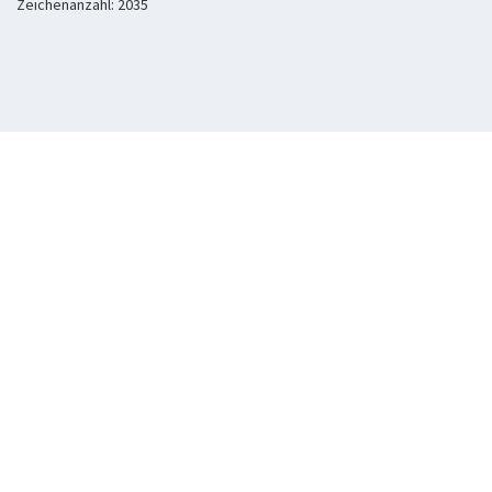
Zeichenanzahl: 2035
Copyright © 2016 Dr.
Impressum & Rechtliches
|
Lizenzen