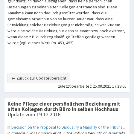
grundsätzlich davon auszugehen, dass keine persönlichen
Beziehungen zu seinen alten Kollegen entstanden sind. Diese
Annahme kann noch dadurch gestützt werden, dass die
gemeinsame Arbeit nur von so kurzer Dauer war, dass eine
Entwicklung solcher Beziehungen gar nicht möglich war. Zudem
wäre eine solche Beziehung nur dann relevant bzw. noch existent,
wenn diese z.B. durch regelmäßige Treffen gepflegt werden
würde (vgl. dieses Werk Rn. 453, 455).
← Zurück zur Updateübersicht
zuletzt bearbeitet: 25.08.2021 17:29:05
Keine Pflege einer persönlichen Beziehung mit
alten Kollegen durch Büro in selben Hochhaus
Update vom 19.12.2016
In
Decision on the Proposal to Disqualify a Majority of the Tribunal
,
in
ConocoPhilips Company et al. v. The Bolivian Republic of Venezuela
,